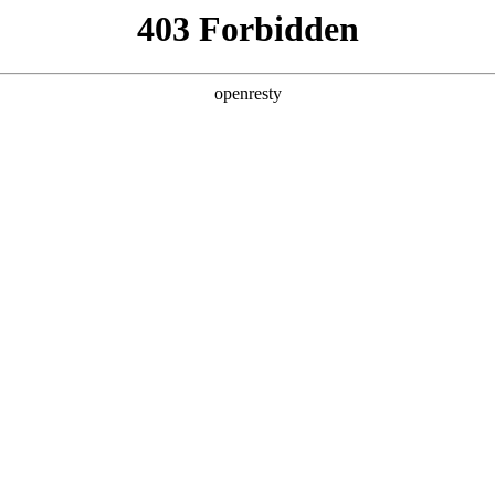
产品及服务
行业解决方案
合作伙伴
投资者关系
国际旗舰厅问学
智算基础设施
算力调度加速